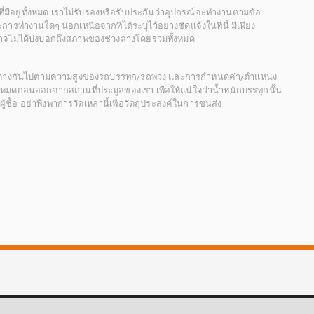
ี่มีอยู่ทั้งหมด เราไม่รับรองหรือรับประกันว่าอุปกรณ์จะทำงานตามข้อ
ารทำงานใดๆ นอกเหนือจากที่ได้ระบุไว้อย่างชัดแจ้งในที่นี้ มีเพียง
ะอาจไม่ได้บ่งบอกถึงสภาพของช่วงล่างโดยรวมทั้งหมด
กต่างกันไปตามความสูงของรถบรรทุก/รถพ่วง และการกำหนดค่า/ตำแหน่ง
ั้งหมดก่อนออกจากสถานที่ประมูลของเรา เพื่อให้แน่ใจว่าน้ำหนักบรรทุกนั้น
้อ อย่าพึ่งพาการวัดเหล่านี้เพื่อวัตถุประสงค์ในการขนส่ง