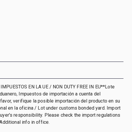
 IMPUESTOS EN LA UE / NON DUTY FREE IN EU**Lote
aduanero, Impuestos de importación a cuenta del
favor, verifique la posible importación del producto en su
ional en la oficina / Lot under customs bonded yard. Import
buyer's responsibility. Please check the import regulations
Additional info in office.