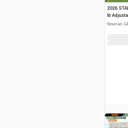
2026 STA
lb Adjusta
Gantry Cr
Newnan, G