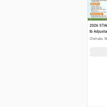
2026 STA
lb Adjusta
Gantry Cr
Chehalis, 