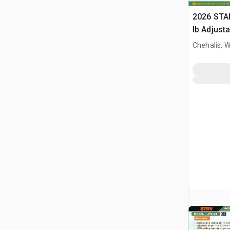
2026 STA
lb Adjusta
Gantry Cr
Chehalis, 