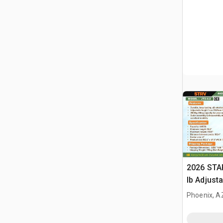
2026 STA
lb Adjusta
Gantry Cr
Phoenix, A