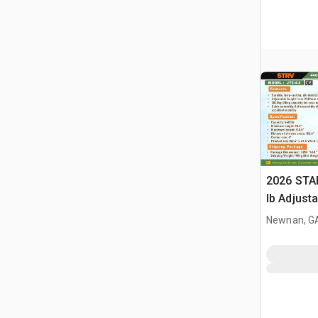
2026 STA
lb Adjusta
Gantry Cr
Newnan, G