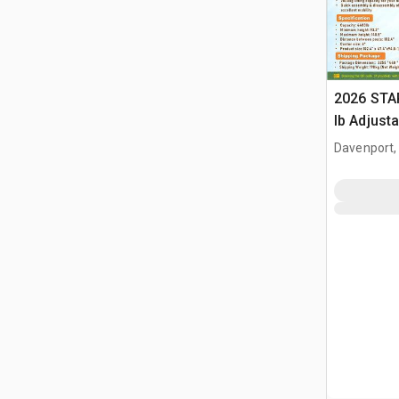
2026 STA
lb Adjusta
Gantry Cr
Davenport,