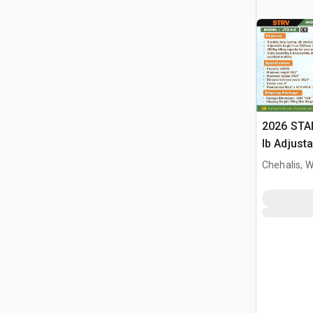
2026 STA
lb Adjusta
Gantry Cr
Chehalis, 