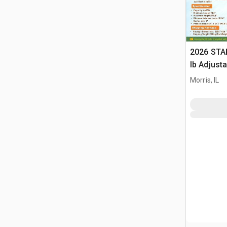
2026 STA
lb Adjusta
Gantry Cr
Morris, IL