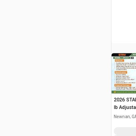
2026 STA
lb Adjusta
Gantry Cr
Newnan, G