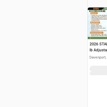
2026 STA
lb Adjusta
Gantry Cr
Davenport,