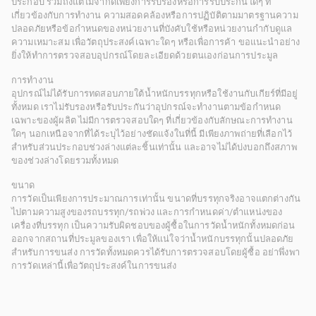
ประกอบ รวมถึงแต่ไม่จำกัดเพียงการรับรองหรือการรับประกันใดๆ ที่
เกี่ยวข้องกับการทำงาน ความสอดคล้องหรือการปฏิบัติตามมาตรฐานความ
ปลอดภัยหรือข้อกำหนดของหน่วยงานที่บังคับใช้หรือหน่วยงานกำกับดูแล
ความเหมาะสม เพื่อวัตถุประสงค์เฉพาะใดๆ หรือเพื่อการค้า ขอแนะนำอย่าง
ยิ่งให้ทำการตรวจสอบอุปกรณ์โดยละเอียดด้วยตนเองก่อนการประมูล
การทำงาน
อุปกรณ์ไม่ได้รับการทดสอบภายใต้น้ำหนักบรรทุกหรือใช้งานกับเกียร์ที่มีอยู่
ทั้งหมด เราไม่รับรองหรือรับประกันว่าอุปกรณ์จะทำงานตามข้อกำหนด
เฉพาะของผู้ผลิต ไม่มีการตรวจสอบใดๆ ที่เกี่ยวข้องกับลักษณะการทำงาน
ใดๆ นอกเหนือจากที่ได้ระบุไว้อย่างชัดแจ้งในที่นี้ มีเพียงภาพถ่ายที่เลือกไว้
สำหรับส่วนประกอบช่วงล่างแต่ละชิ้นเท่านั้น และอาจไม่ได้บ่งบอกถึงสภาพ
ของช่วงล่างโดยรวมทั้งหมด
ขนาด
การวัดเป็นเพียงการประมาณการเท่านั้น ขนาดที่บรรทุกจริงอาจแตกต่างกัน
ไปตามความสูงของรถบรรทุก/รถพ่วง และการกำหนดค่า/ตำแหน่งของ
เครื่องที่บรรทุก เป็นความรับผิดชอบของผู้ซื้อในการวัดน้ำหนักทั้งหมดก่อน
ออกจากสถานที่ประมูลของเรา เพื่อให้แน่ใจว่าน้ำหนักบรรทุกนั้นปลอดภัย
สำหรับการขนส่ง การวัดทั้งหมดควรได้รับการตรวจสอบโดยผู้ซื้อ อย่าพึ่งพา
การวัดเหล่านี้เพื่อวัตถุประสงค์ในการขนส่ง