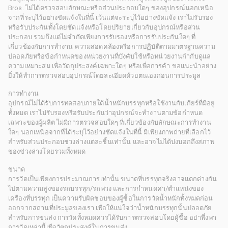
Bros. ไม่ได้ตรวจสอบลักษณะหรือส่วนประกอบใดๆ ของอุปกรณ์นอกเหนือ
จากที่ระบุไว้อย่างชัดแจ้งในที่นี้ เว้นแต่จะระบุไว้อย่างชัดแจ้ง เราไม่รับรอง
หรือรับประกันทั้งโดยชัดแจ้งหรือโดยปริยายเกี่ยวกับอุปกรณ์หรือส่วน
ประกอบ รวมถึงแต่ไม่จำกัดเพียงการรับรองหรือการรับประกันใดๆ ที่
เกี่ยวข้องกับการทำงาน ความสอดคล้องหรือการปฏิบัติตามมาตรฐานความ
ปลอดภัยหรือข้อกำหนดของหน่วยงานที่บังคับใช้หรือหน่วยงานกำกับดูแล
ความเหมาะสม เพื่อวัตถุประสงค์เฉพาะใดๆ หรือเพื่อการค้า ขอแนะนำอย่าง
ยิ่งให้ทำการตรวจสอบอุปกรณ์โดยละเอียดด้วยตนเองก่อนการประมูล
การทำงาน
อุปกรณ์ไม่ได้รับการทดสอบภายใต้น้ำหนักบรรทุกหรือใช้งานกับเกียร์ที่มีอยู่
ทั้งหมด เราไม่รับรองหรือรับประกันว่าอุปกรณ์จะทำงานตามข้อกำหนด
เฉพาะของผู้ผลิต ไม่มีการตรวจสอบใดๆ ที่เกี่ยวข้องกับลักษณะการทำงาน
ใดๆ นอกเหนือจากที่ได้ระบุไว้อย่างชัดแจ้งในที่นี้ มีเพียงภาพถ่ายที่เลือกไว้
สำหรับส่วนประกอบช่วงล่างแต่ละชิ้นเท่านั้น และอาจไม่ได้บ่งบอกถึงสภาพ
ของช่วงล่างโดยรวมทั้งหมด
ขนาด
การวัดเป็นเพียงการประมาณการเท่านั้น ขนาดที่บรรทุกจริงอาจแตกต่างกัน
ไปตามความสูงของรถบรรทุก/รถพ่วง และการกำหนดค่า/ตำแหน่งของ
เครื่องที่บรรทุก เป็นความรับผิดชอบของผู้ซื้อในการวัดน้ำหนักทั้งหมดก่อน
ออกจากสถานที่ประมูลของเรา เพื่อให้แน่ใจว่าน้ำหนักบรรทุกนั้นปลอดภัย
สำหรับการขนส่ง การวัดทั้งหมดควรได้รับการตรวจสอบโดยผู้ซื้อ อย่าพึ่งพา
การวัดเหล่านี้เพื่อวัตถุประสงค์ในการขนส่ง