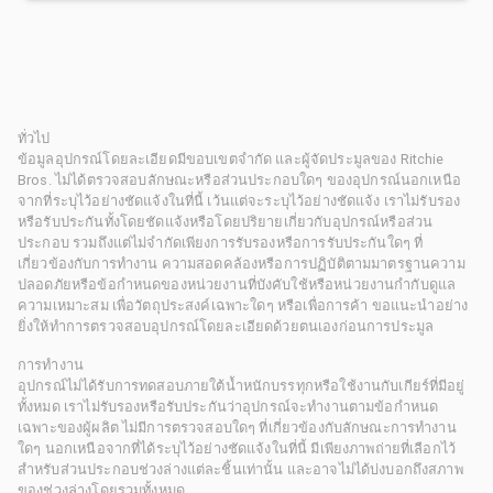
ทั่วไป
ข้อมูลอุปกรณ์โดยละเอียดมีขอบเขตจำกัด และผู้จัดประมูลของ Ritchie
Bros. ไม่ได้ตรวจสอบลักษณะหรือส่วนประกอบใดๆ ของอุปกรณ์นอกเหนือ
จากที่ระบุไว้อย่างชัดแจ้งในที่นี้ เว้นแต่จะระบุไว้อย่างชัดแจ้ง เราไม่รับรอง
หรือรับประกันทั้งโดยชัดแจ้งหรือโดยปริยายเกี่ยวกับอุปกรณ์หรือส่วน
ประกอบ รวมถึงแต่ไม่จำกัดเพียงการรับรองหรือการรับประกันใดๆ ที่
เกี่ยวข้องกับการทำงาน ความสอดคล้องหรือการปฏิบัติตามมาตรฐานความ
ปลอดภัยหรือข้อกำหนดของหน่วยงานที่บังคับใช้หรือหน่วยงานกำกับดูแล
ความเหมาะสม เพื่อวัตถุประสงค์เฉพาะใดๆ หรือเพื่อการค้า ขอแนะนำอย่าง
ยิ่งให้ทำการตรวจสอบอุปกรณ์โดยละเอียดด้วยตนเองก่อนการประมูล
การทำงาน
อุปกรณ์ไม่ได้รับการทดสอบภายใต้น้ำหนักบรรทุกหรือใช้งานกับเกียร์ที่มีอยู่
ทั้งหมด เราไม่รับรองหรือรับประกันว่าอุปกรณ์จะทำงานตามข้อกำหนด
เฉพาะของผู้ผลิต ไม่มีการตรวจสอบใดๆ ที่เกี่ยวข้องกับลักษณะการทำงาน
ใดๆ นอกเหนือจากที่ได้ระบุไว้อย่างชัดแจ้งในที่นี้ มีเพียงภาพถ่ายที่เลือกไว้
สำหรับส่วนประกอบช่วงล่างแต่ละชิ้นเท่านั้น และอาจไม่ได้บ่งบอกถึงสภาพ
ของช่วงล่างโดยรวมทั้งหมด