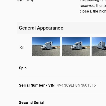
received, then a
closes, the hig
General Appearance
Spin
Serial Number / VIN
4V4NC9EH8NN601316
Second Serial