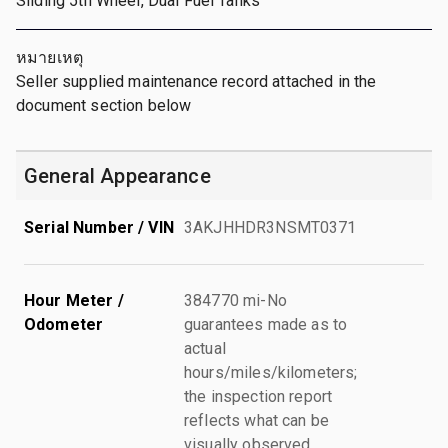
Sliding 5th Wheel, Dual Fuel Tanks
หมายเหตุ
Seller supplied maintenance record attached in the
document section below
General Appearance
Serial Number / VIN
3AKJHHDR3NSMT0371
Hour Meter /
384770 mi-No
Odometer
guarantees made as to
actual
hours/miles/kilometers;
the inspection report
reflects what can be
visually observed.