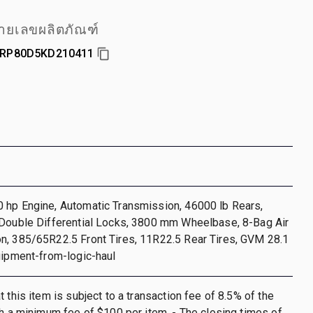
ายเลขผลิตภัณฑ์
RP80D5KD210411
 hp Engine, Automatic Transmission, 46000 lb Rears,
 Double Differential Locks, 3800 mm Wheelbase, 8-Bag Air
n, 385/65R22.5 Front Tires, 11R22.5 Rear Tires, GVM 28.1
uipment-from-logic-haul
 this item is subject to a transaction fee of 8.5% of the
th a minimum fee of $100 per item. - The closing times of