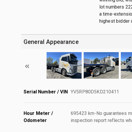
lot numbers 222
a time-extension
highest bidder 
General Appearance
Serial Number / VIN
YV5RP80D5KD210411
Hour Meter /
695423 km-No guarantees mad
Odometer
inspection report reflects wh