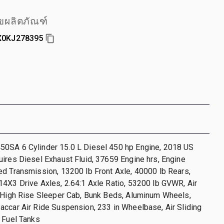
ผลิตภัณฑ์
X0KJ278395
0SA 6 Cylinder 15.0 L Diesel 450 hp Engine, 2018 US
ires Diesel Exhaust Fluid, 37659 Engine hrs, Engine
d Transmission, 13200 lb Front Axle, 40000 lb Rears,
4X3 Drive Axles, 2.64:1 Axle Ratio, 53200 lb GVWR, Air
n High Rise Sleeper Cab, Bunk Beds, Aluminum Wheels,
ccar Air Ride Suspension, 233 in Wheelbase, Air Sliding
 Fuel Tanks