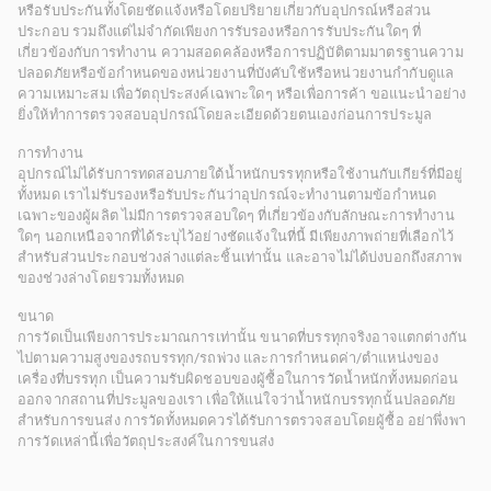
หรือรับประกันทั้งโดยชัดแจ้งหรือโดยปริยายเกี่ยวกับอุปกรณ์หรือส่วน
ประกอบ รวมถึงแต่ไม่จำกัดเพียงการรับรองหรือการรับประกันใดๆ ที่
เกี่ยวข้องกับการทำงาน ความสอดคล้องหรือการปฏิบัติตามมาตรฐานความ
ปลอดภัยหรือข้อกำหนดของหน่วยงานที่บังคับใช้หรือหน่วยงานกำกับดูแล
ความเหมาะสม เพื่อวัตถุประสงค์เฉพาะใดๆ หรือเพื่อการค้า ขอแนะนำอย่าง
ยิ่งให้ทำการตรวจสอบอุปกรณ์โดยละเอียดด้วยตนเองก่อนการประมูล
การทำงาน
อุปกรณ์ไม่ได้รับการทดสอบภายใต้น้ำหนักบรรทุกหรือใช้งานกับเกียร์ที่มีอยู่
ทั้งหมด เราไม่รับรองหรือรับประกันว่าอุปกรณ์จะทำงานตามข้อกำหนด
เฉพาะของผู้ผลิต ไม่มีการตรวจสอบใดๆ ที่เกี่ยวข้องกับลักษณะการทำงาน
ใดๆ นอกเหนือจากที่ได้ระบุไว้อย่างชัดแจ้งในที่นี้ มีเพียงภาพถ่ายที่เลือกไว้
สำหรับส่วนประกอบช่วงล่างแต่ละชิ้นเท่านั้น และอาจไม่ได้บ่งบอกถึงสภาพ
ของช่วงล่างโดยรวมทั้งหมด
ขนาด
การวัดเป็นเพียงการประมาณการเท่านั้น ขนาดที่บรรทุกจริงอาจแตกต่างกัน
ไปตามความสูงของรถบรรทุก/รถพ่วง และการกำหนดค่า/ตำแหน่งของ
เครื่องที่บรรทุก เป็นความรับผิดชอบของผู้ซื้อในการวัดน้ำหนักทั้งหมดก่อน
ออกจากสถานที่ประมูลของเรา เพื่อให้แน่ใจว่าน้ำหนักบรรทุกนั้นปลอดภัย
สำหรับการขนส่ง การวัดทั้งหมดควรได้รับการตรวจสอบโดยผู้ซื้อ อย่าพึ่งพา
การวัดเหล่านี้เพื่อวัตถุประสงค์ในการขนส่ง