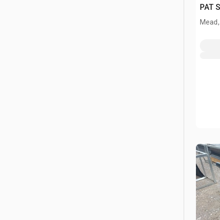
PAT S
Mead,