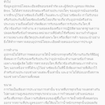
ทั่วไป
ข้อมูลอุปกรณ์โดยละเอียดมีขอบเขตจำกัด และผู้จัดประมูลของ Ritchie
Bros. ไม่ได้ตรวจสอบลักษณะหรือส่วนประกอบใดๆ ของอุปกรณ์นอกเหนือ
จากที่ระบุไว้อย่างชัดแจ้งในที่นี้ เว้นแต่จะระบุไว้อย่างชัดแจ้ง เราไม่รับรอง
หรือรับประกันทั้งโดยชัดแจ้งหรือโดยปริยายเกี่ยวกับอุปกรณ์หรือส่วน
ประกอบ รวมถึงแต่ไม่จำกัดเพียงการรับรองหรือการรับประกันใดๆ ที่
เกี่ยวข้องกับการทำงาน ความสอดคล้องหรือการปฏิบัติตามมาตรฐานความ
ปลอดภัยหรือข้อกำหนดของหน่วยงานที่บังคับใช้หรือหน่วยงานกำกับดูแล
ความเหมาะสม เพื่อวัตถุประสงค์เฉพาะใดๆ หรือเพื่อการค้า ขอแนะนำอย่าง
ยิ่งให้ทำการตรวจสอบอุปกรณ์โดยละเอียดด้วยตนเองก่อนการประมูล
การทำงาน
อุปกรณ์ไม่ได้รับการทดสอบภายใต้น้ำหนักบรรทุกหรือใช้งานกับเกียร์ที่มีอยู่
ทั้งหมด เราไม่รับรองหรือรับประกันว่าอุปกรณ์จะทำงานตามข้อกำหนด
เฉพาะของผู้ผลิต ไม่มีการตรวจสอบใดๆ ที่เกี่ยวข้องกับลักษณะการทำงาน
ใดๆ นอกเหนือจากที่ได้ระบุไว้อย่างชัดแจ้งในที่นี้ มีเพียงภาพถ่ายที่เลือกไว้
สำหรับส่วนประกอบช่วงล่างแต่ละชิ้นเท่านั้น และอาจไม่ได้บ่งบอกถึงสภาพ
ของช่วงล่างโดยรวมทั้งหมด
ขนาด
การวัดเป็นเพียงการประมาณการเท่านั้น ขนาดที่บรรทุกจริงอาจแตกต่างกัน
ไปตามความสูงของรถบรรทุก/รถพ่วง และการกำหนดค่า/ตำแหน่งของ
เครื่องที่บรรทุก เป็นความรับผิดชอบของผู้ซื้อในการวัดน้ำหนักทั้งหมดก่อน
ออกจากสถานที่ประมูลของเรา เพื่อให้แน่ใจว่าน้ำหนักบรรทุกนั้นปลอดภัย