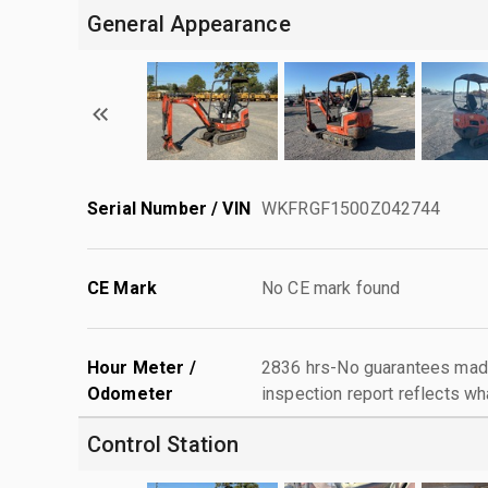
General Appearance
Serial Number / VIN
WKFRGF1500Z042744
CE Mark
No CE mark found
Hour Meter /
2836 hrs-No guarantees made
Odometer
inspection report reflects wh
Control Station