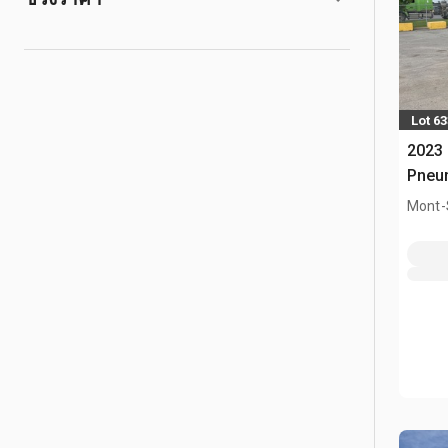
Lot 63
2023
Pneum
Mont-S