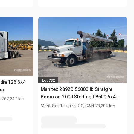
Lot 732
adia 126 6x4
Manitex 2892C 56000 lb Straight
or
Boom on 2009 Sterling L8500 6x4
.
N
262,247 km
Boom Truck
.
Mont-Saint-Hilaire, QC, CAN
78,204 km