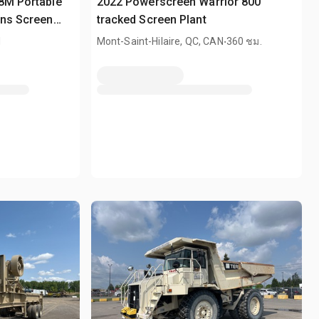
8M Portable
2022 Powerscreen Warrior 800
ens Screen
tracked Screen Plant
.
N
Mont-Saint-Hilaire, QC, CAN
360 ชม.