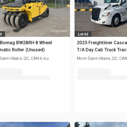
3
Lot 62
 Bomag BW28RH 8 Wheel
2025 Freightliner Casc
atic Roller (Unused)
T/A Day Cab Truck Trac
.
aint-Hilaire, QC, CAN
6 ชม.
Mont-Saint-Hilaire, QC, CA