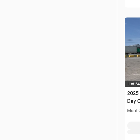
Lot 64
2025 
Day C
Mont-S