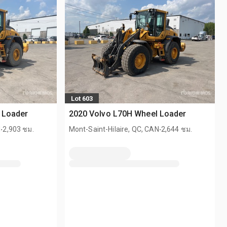
Lot 603
 Loader
2020 Volvo L70H Wheel Loader
.
.
N
2,903 ชม.
Mont-Saint-Hilaire, QC, CAN
2,644 ชม.