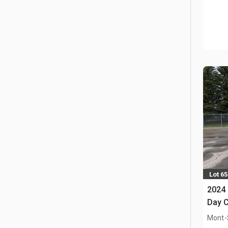
Lot 65
2024 
Day C
Mont-S