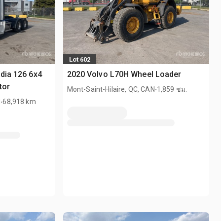
Lot 602
adia 126 6x4
2020 Volvo L70H Wheel Loader
tor
.
Mont-Saint-Hilaire, QC, CAN
1,859 ชม.
.
N
68,918 km