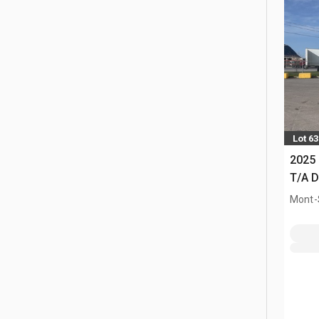
Lot 63
2025 
T/A D
Mont-S