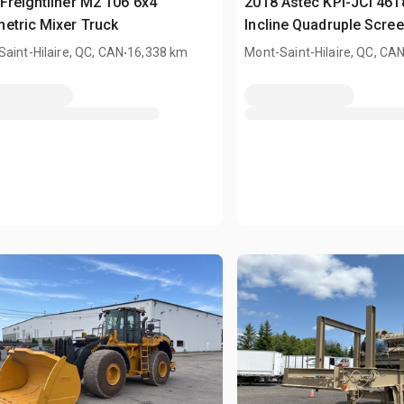
Freightliner M2 106 6x4
2018 Astec KPI-JCI 461
etric Mixer Truck
Incline Quadruple Scre
.
Plant
aint-Hilaire, QC, CAN
16,338 km
Mont-Saint-Hilaire, QC, CA