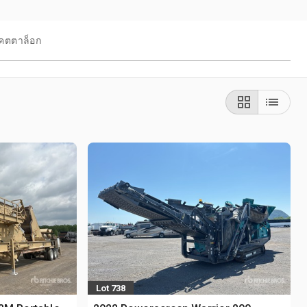
คตตาล็อก
Lot 738