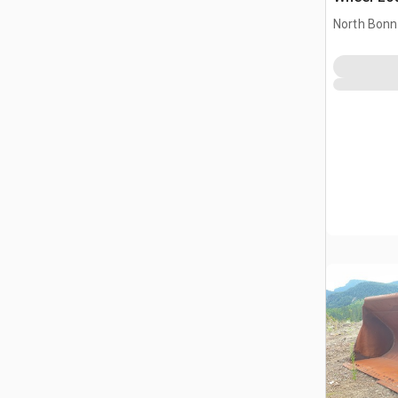
CAT 980G S
North Bonn