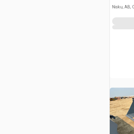
L120 (Un
Nisku, AB,