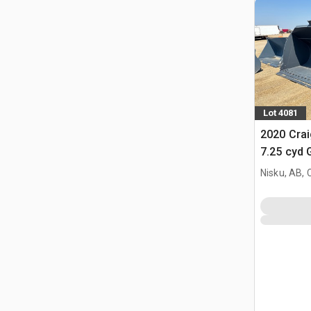
Lot 4081
2020 Cra
7.25 cyd 
Wheel Loa
Nisku, AB,
Hitachi W