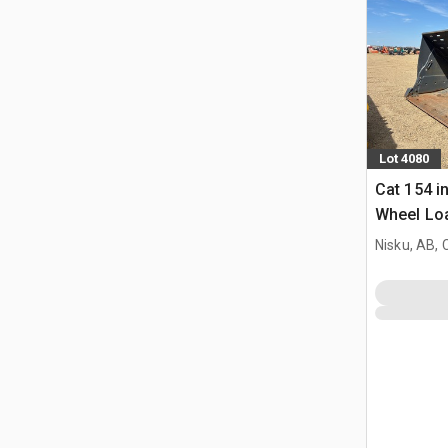
Lot 4080
Cat 154 i
Wheel Loa
Cat 988
Nisku, AB,