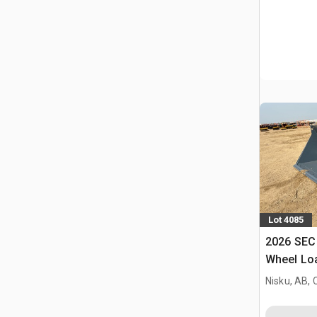
Lot 4085
2026 SEC 
Wheel Loa
L90 (Unu
Nisku, AB,