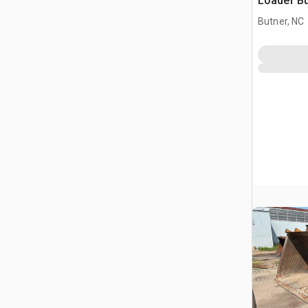
Loader Bu
Caterpill
Butner, NC