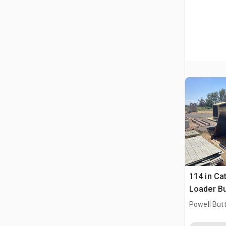
114 in Ca
Loader Bu
980H
Powell But