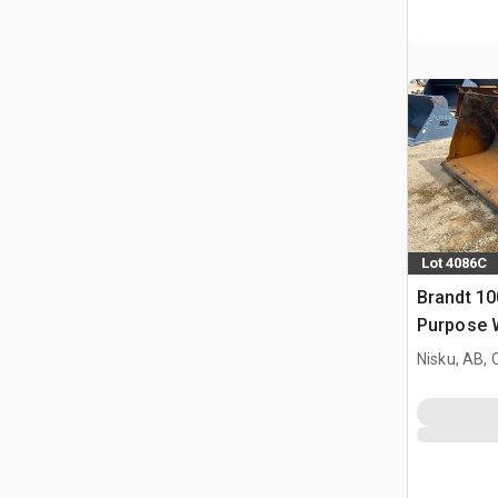
Lot 4086C
Brandt 10
Purpose 
Bucket
Nisku, AB,