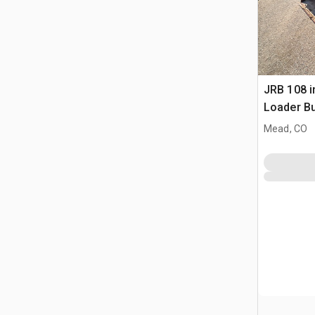
JRB 108 i
Loader Bu
Komatsu
Mead, CO