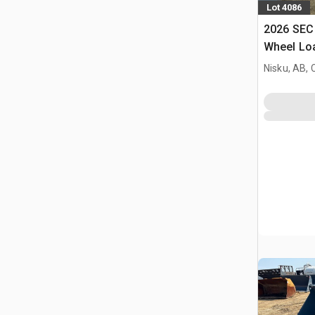
Lot 4086
2026 SEC 
Wheel Loa
L90 (Unu
Nisku, AB,