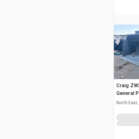
Craig ZW
General 
Loader B
North East