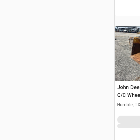
John Deer
Q/C Wheel
Fits John
Humble, T