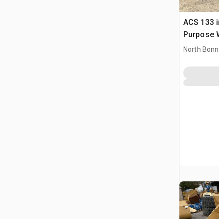
ACS 133 i
Purpose 
Bucket - 
North Bonn
WA500-III