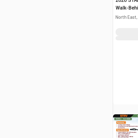
2026 STA
Walk-Beh
North East