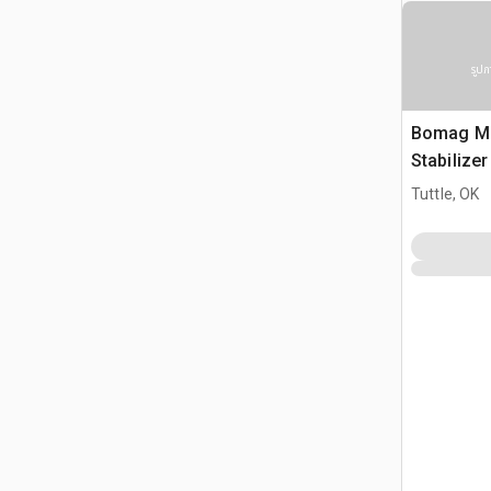
รูปภ
Bomag MP
Stabilize
Tuttle, OK