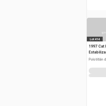
รูปภ
Lot 414
1997 Cat
Estabiliz
de Suelo /
Polotitlán d
Reclaime
MEX