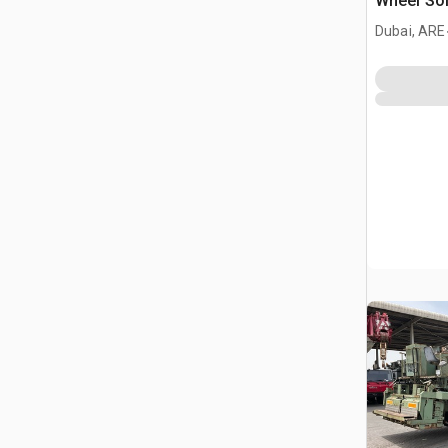
Wheel Soil
Reclaime
Dubai, ARE