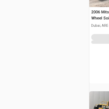
2006 Mits
Wheel Soil
Reclaime
Dubai, ARE