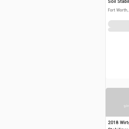
Soil Stabi
(Inoperab
Fort Worth,
รูปภ
2018 Wirt