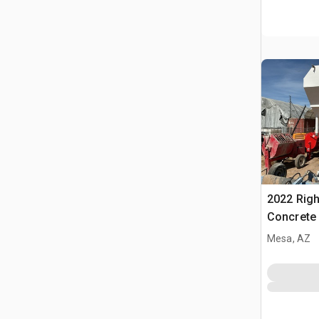
2022 Rig
Concrete 
(Unused)
Mesa, AZ