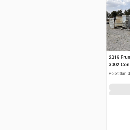
2019 Fr
3002 Conc
Polotitlán d
MEX