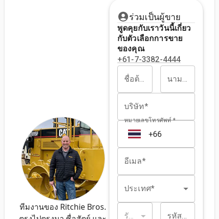
ร่วมเป็นผู้ขาย
พูดคุยกับเราวันนี้เกี่ยว
กับตัวเลือกการขาย
ของคุณ
+61-7-3382-4444
ชื่อต้น*
นามสกุล*
บริษัท*
หมายเลขโทรศัพท์ *
อีเมล*
ประเทศ*
ทีมงานของ Ritchie Bros.
รัฐ/จังหวัด*
รหัสไปรษณีย์*
ตรงไปตรงมา ซื่อสัตย์ และ