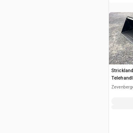
Strickla
Telehandl
(Unused)
Zevenberg