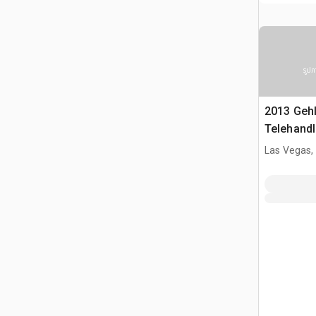
รูปภ
2013 Geh
Telehandl
Las Vegas,