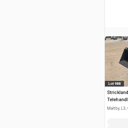
Lot 988
Strickla
Telehandl
Manitou 
Maltby, L3,