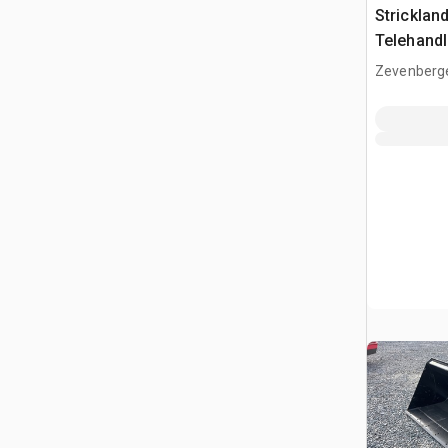
Strickla
Telehandl
(Unused)
Zevenberg