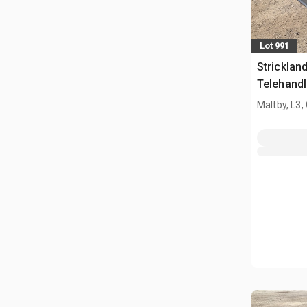
Lot 991
Strickla
Telehandl
Manitou 
Maltby, L3,