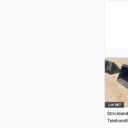
Lot 987
Strickla
Telehandl
Manitou 