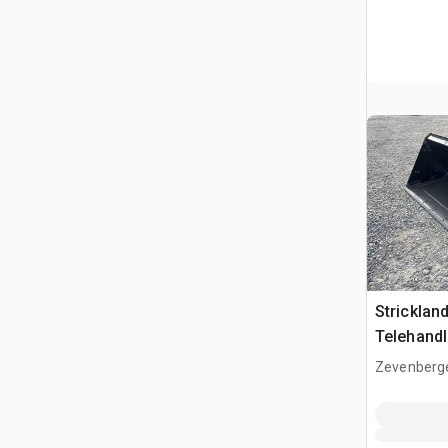
Strickla
Telehandl
(Unused)
Zevenberg