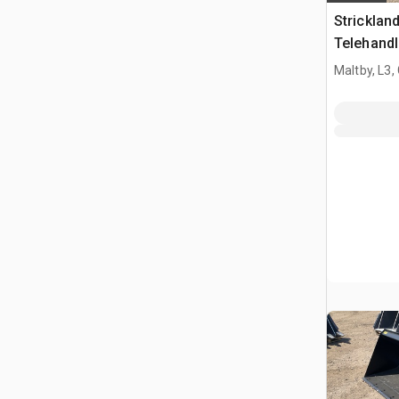
Strickla
Telehandl
Manitou 
Maltby, L3,