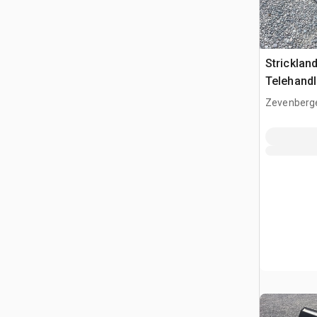
Strickla
Telehandl
(Unused)
Zevenberg