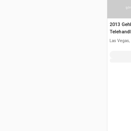
รูปภ
2013 Geh
Telehandl
Las Vegas,