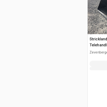
Strickla
Telehandl
(Unused)
Zevenberg