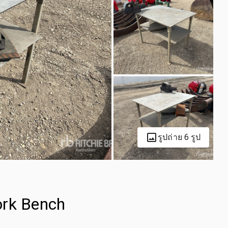
รูปถ่าย 6 รูป
ork Bench