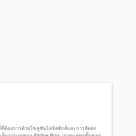
่ที่ต้องการด้วยโซลูชันโลจิสติกส์และการจัดส่ง
บบเต็มรูปแบบของ Ritchie Bros. เราดูแลทุกขั้นตอน