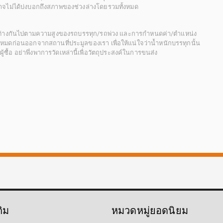
ะอาจไม่ได้บ่งบอกถึงสภาพของช่วงล่างโดยรวมทั้งหมด
กต่างกันไปตามความสูงของรถบรรทุก/รถพ่วง และการกำหนดค่า/ตำแหน่ง
ั้งหมดก่อนออกจากสถานที่ประมูลของเรา เพื่อให้แน่ใจว่าน้ำหนักบรรทุกนั้น
้อ อย่าพึ่งพาการวัดเหล่านี้เพื่อวัตถุประสงค์ในการขนส่ง
ติม
หมวดหมู่ยอดนิยม