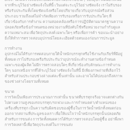
จากที่ระบุไว้อย่างชัดแจ้งในที่นี้ เว้นแต่จะระบุไว้อย่างชัดแจ้ง เราไม่รับรอง
หรือรับประกันทั้งโดยชัดแจ้งหรือโดยปริยายเกี่ยวกับอุปกรณ์หรือส่วน
ประกอบ รวมถึงแต่ไม่จำกัดเพียงการรับรองหรือการรับประกันใดๆ ที่
เกี่ยวข้องกับการทำงาน ความสอดคล้องหรือการปฏิบัติตามมาตรฐานความ
ปลอดภัยหรือข้อกำหนดของหน่วยงานที่บังคับใช้หรือหน่วยงานกำกับดูแล
ความเหมาะสม เพื่อวัตถุประสงค์เฉพาะใดๆ หรือเพื่อการค้า ขอแนะนำอย่าง
ยิ่งให้ทำการตรวจสอบอุปกรณ์โดยละเอียดด้วยตนเองก่อนการประมูล
การทำงาน
อุปกรณ์ไม่ได้รับการทดสอบภายใต้น้ำหนักบรรทุกหรือใช้งานกับเกียร์ที่มีอยู่
ทั้งหมด เราไม่รับรองหรือรับประกันว่าอุปกรณ์จะทำงานตามข้อกำหนด
เฉพาะของผู้ผลิต ไม่มีการตรวจสอบใดๆ ที่เกี่ยวข้องกับลักษณะการทำงาน
ใดๆ นอกเหนือจากที่ได้ระบุไว้อย่างชัดแจ้งในที่นี้ มีเพียงภาพถ่ายที่เลือกไว้
สำหรับส่วนประกอบช่วงล่างแต่ละชิ้นเท่านั้น และอาจไม่ได้บ่งบอกถึงสภาพ
ของช่วงล่างโดยรวมทั้งหมด
ขนาด
การวัดเป็นเพียงการประมาณการเท่านั้น ขนาดที่บรรทุกจริงอาจแตกต่างกัน
ไปตามความสูงของรถบรรทุก/รถพ่วง และการกำหนดค่า/ตำแหน่งของ
เครื่องที่บรรทุก เป็นความรับผิดชอบของผู้ซื้อในการวัดน้ำหนักทั้งหมดก่อน
ออกจากสถานที่ประมูลของเรา เพื่อให้แน่ใจว่าน้ำหนักบรรทุกนั้นปลอดภัย
สำหรับการขนส่ง การวัดทั้งหมดควรได้รับการตรวจสอบโดยผู้ซื้อ อย่าพึ่งพา
การวัดเหล่านี้เพื่อวัตถุประสงค์ในการขนส่ง