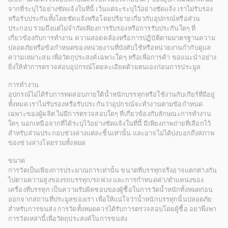
จากที่ระบุไว้อย่างชัดแจ้งในที่นี้ เว้นแต่จะระบุไว้อย่างชัดแจ้ง เราไม่รับรอง
หรือรับประกันทั้งโดยชัดแจ้งหรือโดยปริยายเกี่ยวกับอุปกรณ์หรือส่วน
ประกอบ รวมถึงแต่ไม่จำกัดเพียงการรับรองหรือการรับประกันใดๆ ที่
เกี่ยวข้องกับการทำงาน ความสอดคล้องหรือการปฏิบัติตามมาตรฐานความ
ปลอดภัยหรือข้อกำหนดของหน่วยงานที่บังคับใช้หรือหน่วยงานกำกับดูแล
ความเหมาะสม เพื่อวัตถุประสงค์เฉพาะใดๆ หรือเพื่อการค้า ขอแนะนำอย่าง
ยิ่งให้ทำการตรวจสอบอุปกรณ์โดยละเอียดด้วยตนเองก่อนการประมูล
การทำงาน
อุปกรณ์ไม่ได้รับการทดสอบภายใต้น้ำหนักบรรทุกหรือใช้งานกับเกียร์ที่มีอยู่
ทั้งหมด เราไม่รับรองหรือรับประกันว่าอุปกรณ์จะทำงานตามข้อกำหนด
เฉพาะของผู้ผลิต ไม่มีการตรวจสอบใดๆ ที่เกี่ยวข้องกับลักษณะการทำงาน
ใดๆ นอกเหนือจากที่ได้ระบุไว้อย่างชัดแจ้งในที่นี้ มีเพียงภาพถ่ายที่เลือกไว้
สำหรับส่วนประกอบช่วงล่างแต่ละชิ้นเท่านั้น และอาจไม่ได้บ่งบอกถึงสภาพ
ของช่วงล่างโดยรวมทั้งหมด
ขนาด
การวัดเป็นเพียงการประมาณการเท่านั้น ขนาดที่บรรทุกจริงอาจแตกต่างกัน
ไปตามความสูงของรถบรรทุก/รถพ่วง และการกำหนดค่า/ตำแหน่งของ
เครื่องที่บรรทุก เป็นความรับผิดชอบของผู้ซื้อในการวัดน้ำหนักทั้งหมดก่อน
ออกจากสถานที่ประมูลของเรา เพื่อให้แน่ใจว่าน้ำหนักบรรทุกนั้นปลอดภัย
สำหรับการขนส่ง การวัดทั้งหมดควรได้รับการตรวจสอบโดยผู้ซื้อ อย่าพึ่งพา
การวัดเหล่านี้เพื่อวัตถุประสงค์ในการขนส่ง